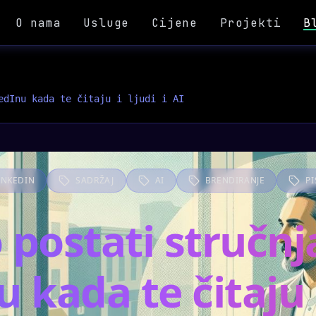
O nama
Usluge
Cijene
Projekti
B
edInu kada te čitaju i ljudi i AI
INKEDIN
SADRŽAJ
AI
BRENDIRANJE
PI
 postati stručnj
 kada te čitaju i 