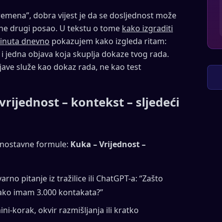
emena”, dobra vijest je da se dosljednost može
ane drugi posao. U tekstu o tome
kako izgraditi
minuta dnevno
pokazujem kako izgleda ritam:
 i jedna objava koja skuplja dokaze tvog rada.
jave služe kao dokaz rada, ne kao test
 vrijednost – kontekst – sljedeći
ednostavne formule:
Kuka – Vrijednost –
rno pitanje iz tražilice ili ChatGPT-a: “Zašto
iako imam 3.000 kontakata?”
i-korak, okvir razmišljanja ili kratko