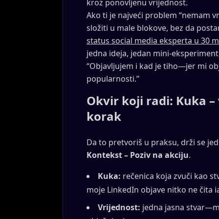
kroz ponovljenu vrijednost.
Ako ti je najveći problem “nemam vr
složiti u male blokove, bez da post
status social media eksperta u 30 
jedna ideja, jedan mini-eksperiment
“Objavljujem i kad je tiho—jer mi ob
popularnosti.”
Okvir koji radi: Kuka –
korak
Da to pretvoriš u praksu, drži se j
Kontekst – Poziv na akciju
.
Kuka:
rečenica koja zvuči kao stva
moje LinkedIn objave nitko ne čita 
Vrijednost:
jedna jasna stvar—min