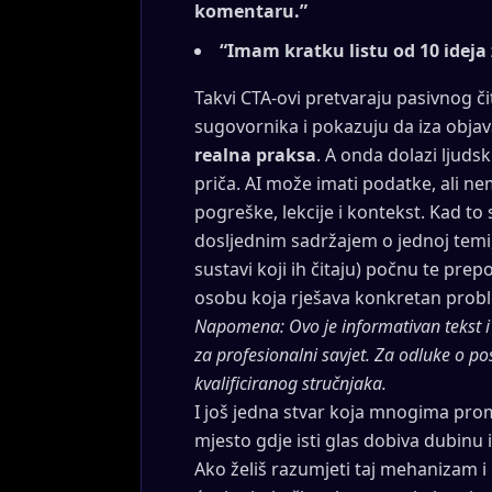
komentaru.”
“Imam kratku listu od 10 ideja
Takvi CTA-ovi pretvaraju pasivnog či
sugovornika i pokazuju da iza objav
realna praksa
. A onda dolazi ljudski
priča. AI može imati podatke, ali ne
pogreške, lekcije i kontekst. Kad to 
dosljednim sadržajem o jednoj temi,
sustavi koji ih čitaju) počnu te pre
osobu koja rješava konkretan prob
Napomena: Ovo je informativan tekst i
za profesionalni savjet. Za odluke o 
kvalificiranog stručnjaka.
I još jedna stvar koja mnogima prom
mjesto gdje isti glas dobiva dubinu i 
Ako želiš razumjeti taj mehanizam i 