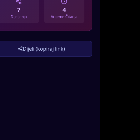
7
4
Dijeljenja
Vrijeme Čitanja
Dijeli (kopiraj link)