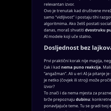
relevantan izvor.
Ovo je trenutak kad društvene mreže
samo “vidljivost” i postaju tihi raz
algoritmima. Ako želiš postati soci
danas, moraš shvatiti
dvostruku p
AI modele koji uče stalno.
Dosljednost bez lajkova
Prvi praktični korak nije magija, ne
čak i kad
nema puno reakcija
. Mal
“angažman”. Ali u eri AI-ja pitanje je
je netko (čovjek ili stroj) može proč
izvor?
To znači i da nema mjesta za prazne mo
brže prepoznaju
dubinu
: konkretne
ponavljajuće teme. Tu se gradi tvoj