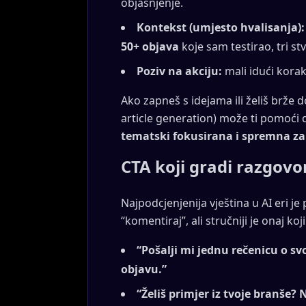
objašnjenje.
Kontekst (umjesto hvalisanja):
50+ objava
koje sam testirao, tri stv
Poziv na akciju:
mali idući korak,
Ako zapneš s idejama ili želiš brže d
article generation) može ti pomoći 
tematski fokusirana i spremna z
CTA koji gradi razgovor
Najpodcjenjenija vještina u AI eri j
“komentiraj”, ali stručniji je onaj ko
“Pošalji mi jednu rečenicu o sv
objavu.”
“Želiš primjer iz tvoje branše? N