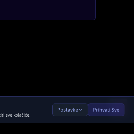
Dobrodošli!
Ja sam AI asistent Avatar Studija. Kako vam mogu
pomoći?
Predložena pitanja:
→
Kako se gradi web stranica?
→
Koje tehnologije koristite?
→
Kako funkcionira proces izrade web stranice?
Postavke
Prihvati Sve
15
/
15
poruka preostalo
ti sve kolačiće.