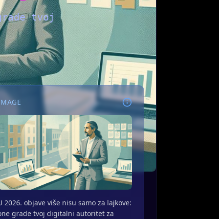
grade tvoj
IMAGE
U 2026. objave više nisu samo za lajkove:
one grade tvoj digitalni autoritet za