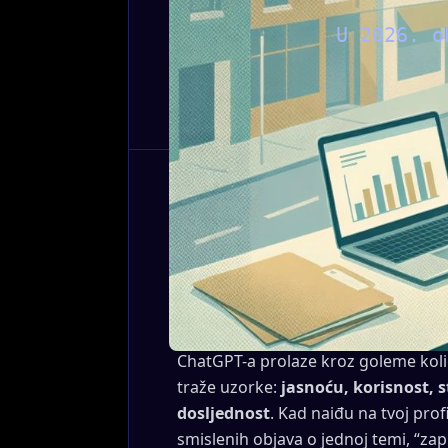
U 2026. o
Piši kao da te netko “bi
Zamisli da tvoj LinkedIn profil i blo
zbog ljudi, nego i zbog
AI modela
k
ti razmišljaš: “Ma tko će ovo čitati?”
ChatGPT-a prolaze kroz goleme količ
traže uzorke:
jasnoću, korisnost, s
dosljednost
. Kad naiđu na tvoj profi
smislenih objava o jednoj temi, “zap