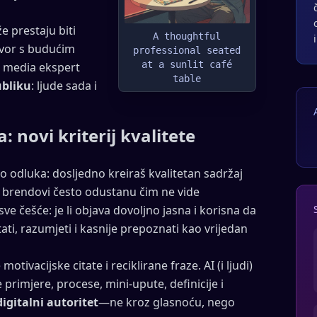
 prestaju biti
A thoughtful
govor s budućim
professional seated
at a sunlit café
al media ekspert
table
ubliku
: ljude sada i
: novi kriterij kvalitete
go odluka: dosljedno kreiraš kvalitetan sadržaj
i brendovi često odustanu čim ne vide
 sve češće: je li objava dovoljno jasna i korisna da
itati, razumjeti i kasnije prepoznati kao vrijedan
tivacijske citate i reciklirane fraze. AI (i ljudi)
 primjere, procese, mini-upute, definicije i
digitalni autoritet
—ne kroz glasnoću, nego