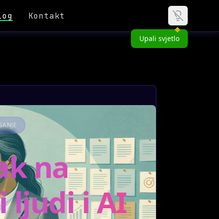
log
Kontakt
Upali svjetlo
SANJE
ak na
ljudi i AI