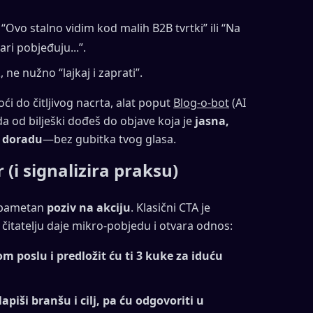
“Ovo stalno vidim kod malih B2B tvrtki” ili “Na
ari pobjeđuju...”.
 ne nužno “lajkaj i zaprati”.
oći do čitljivog nacrta, alat poput
Blog-o-bot
(AI
da od bilješki dođeš do objave koja je
jasna,
a doradu
—bez gubitka tvog glasa.
 (i signalizira praksu)
e pametan
poziv na akciju
. Klasični CTA je
ji čitatelju daje mikro-pobjedu i otvara odnos:
om poslu i predložit ću ti 3 kuke za iduću
apiši branšu i cilj, pa ću odgovoriti u