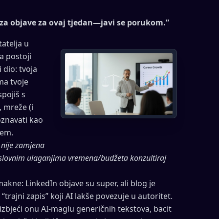
 za objave za ovaj tjedan—javi se porukom.”
tatelja u
a postoji
 dio: tvoja
ma tvoje
spojiš s
 mreže (i
poznavati kao
lem.
 nije zamjena
poslovnim ulaganjima vremena/budžeta konzultiraj
akne: LinkedIn objave su super, ali blog je
“trajni zapis” koji AI lakše povezuje u autoritet.
izbjeći onu AI-maglu generičnih tekstova, bacit