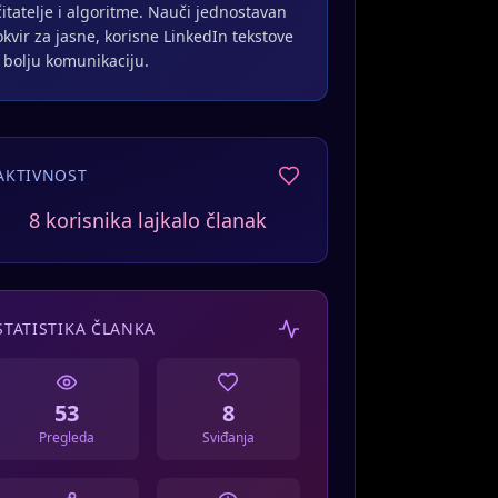
čitatelje i algoritme. Nauči jednostavan
okvir za jasne, korisne LinkedIn tekstove
i bolju komunikaciju.
AKTIVNOST
7 korisnika podijelilo članak
STATISTIKA ČLANKA
53
8
Pregleda
Sviđanja