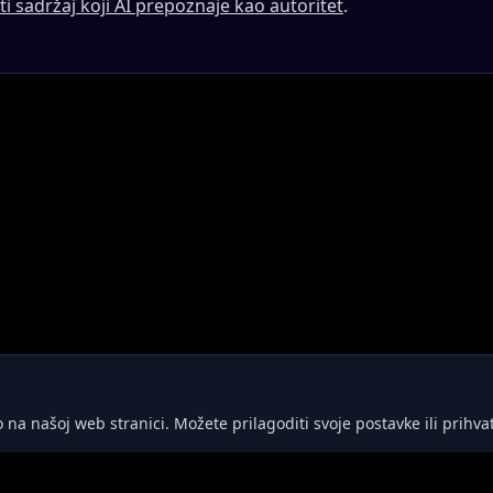
ti sadržaj koji AI prepoznaje kao autoritet
.
na našoj web stranici. Možete prilagoditi svoje postavke ili prihvati