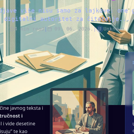
bjave više nisu samo za lajkove: one 
digitalni autoritet za čitatelje...
4
min read
|
09. 06. 2026.
|
U
Unknown
lježi” za kasnije
g nisu tu (samo)
oji stalno uče. Dok
, sustavi poput
ine javnog teksta i
tručnost i
l i vide desetine
isuju” te kao